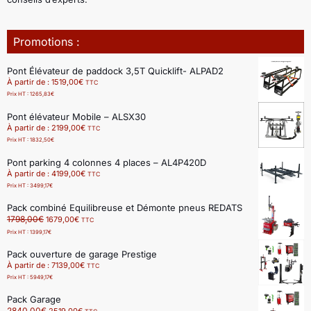
Promotions :
Pont Élévateur de paddock 3,5T Quicklift- ALPAD2
À partir de :
1519,00
€
TTC
Prix HT :
1265,83
€
Pont élévateur Mobile – ALSX30
À partir de :
2199,00
€
TTC
Prix HT :
1832,50
€
Pont parking 4 colonnes 4 places – AL4P420D
À partir de :
4199,00
€
TTC
Prix HT :
3499,17
€
Pack combiné Equilibreuse et Démonte pneus REDATS
1798,00
€
1679,00
€
TTC
Prix HT :
1399,17
€
Pack ouverture de garage Prestige
À partir de :
7139,00
€
TTC
Prix HT :
5949,17
€
Pack Garage
2840,00
€
2519,00
€