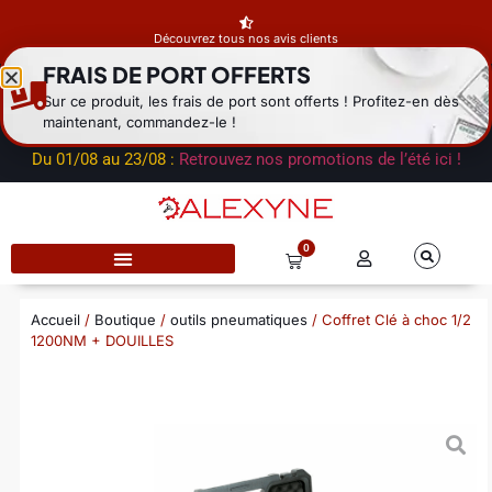
Découvrez tous nos avis clients
FRAIS DE PORT OFFERTS
Fermeture estivale du dépôt
du 01/08 au 23/08 : les expéditions
Sur ce produit, les frais de port sont offerts ! Profitez-en dès
reprendront à la rentrée. Notre service commercial reste
maintenant, commandez-le !
disponible par mail.
Du 01/08 au 23/08 :
Retrouvez nos promotions de l’été ici !
0
Accueil
/
Boutique
/
outils pneumatiques
/ Coffret Clé à choc 1/2
1200NM + DOUILLES