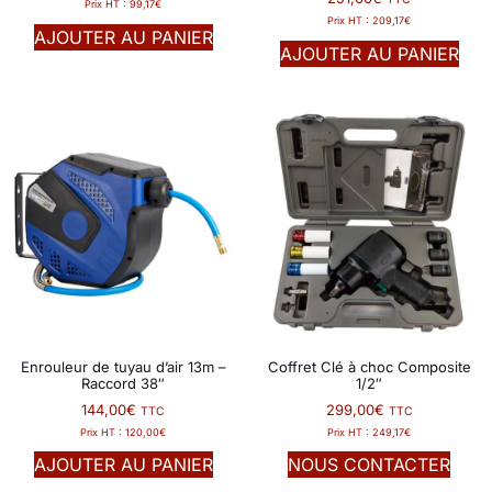
Prix HT :
99,17
€
Prix HT :
209,17
€
AJOUTER AU PANIER
AJOUTER AU PANIER
Enrouleur de tuyau d’air 13m –
Coffret Clé à choc Composite
Raccord 38″
1/2″
144,00
€
299,00
€
TTC
TTC
Prix HT :
120,00
€
Prix HT :
249,17
€
AJOUTER AU PANIER
NOUS CONTACTER