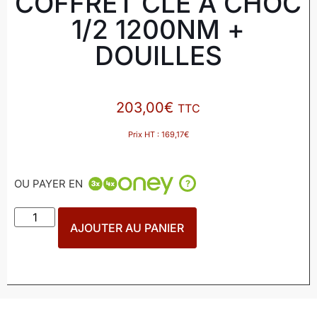
COFFRET CLÉ À CHOC
1/2 1200NM +
DOUILLES
203,00
€
TTC
Prix HT :
169,17
€
OU PAYER EN
?
AJOUTER AU PANIER