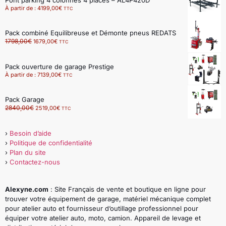
Pont parking 4 colonnes 4 places – AL4P420D
À partir de :
4199,00
€
TTC
Pack combiné Equilibreuse et Démonte pneus REDATS
1798,00
€
1679,00
€
TTC
Pack ouverture de garage Prestige
À partir de :
7139,00
€
TTC
Pack Garage
2840,00
€
2519,00
€
TTC
›
Besoin d’aide
›
Politique de confidentialité
›
Plan du site
›
Contactez-nous
Alexyne.com
: Site Français de vente et boutique en ligne pour
trouver votre équipement de garage, matériel mécanique complet
pour atelier auto et fournisseur d’outillage professionnel pour
équiper votre atelier auto, moto, camion. Appareil de levage et