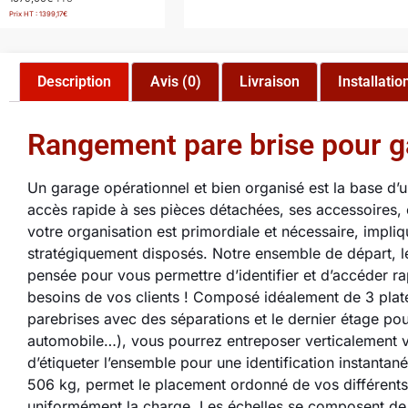
Prix HT :
1399,17
€
Description
Avis (0)
Livraison
Installatio
Rangement pare brise pour g
Un garage opérationnel et bien organisé est la base d’u
accès rapide à ses pièces détachées, ses accessoires, et
votre organisation est primordiale et nécessaire, imp
stratégiquement disposés. Notre ensemble de départ, le
pensée pour vous permettre d’identifier et d’accéder r
besoins de vos clients ! Composé idéalement de 3 plat
parebrises avec des séparations et le dernier étage po
automobile…), vous pourrez entreposer verticalement vos 
d’étiqueter l’ensemble pour une identification instant
506 kg, permet le placement ordonné de vos différents 
uniformément la charge. Les échelles se composent d