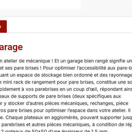
n
arage
n atelier de mécanique ! Et un garage bien rangé signifie un
 ses pare brises ! Pour optimiser l’accessibilité aux pare-b
liquant un espace de stockage bien ordonné et des rayonnag
 mini rack de rangement pour pare brises, constitue une so
apidement à vos parebrises en un coup d’œil, répondant ain
eaux de supports de pare brises (deux spécifiques aux
ur y stocker d’autres pièces mécaniques, rechanges, pièce
pare brises pour optimiser l’espace dans votre atelier. Il s
anée. Chaque plateaux en agglomérés, pouvant supporter jusq
parebrises et autres pièces mécaniques, à condition de rép
e 2 poteaux de 50×50 d’une épaisseur de 1,5 mm.