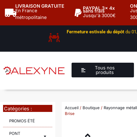
LIVRAISON GRATUITE
ON
PAYPAL 3x 4x
En France
Ju
sans frais
Jusqu'à 3000€
métropolitaine
30
Fermeture estivale du dépôt
du 01/
Tous nos
produits
Accueil
/
Boutique
/
Rayonnage métal
Catégories :
Brise
PROMOS ÉTÉ
PONT