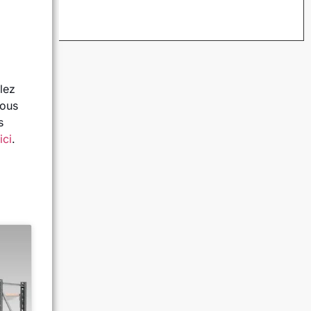
lez
vous
s
ici
.