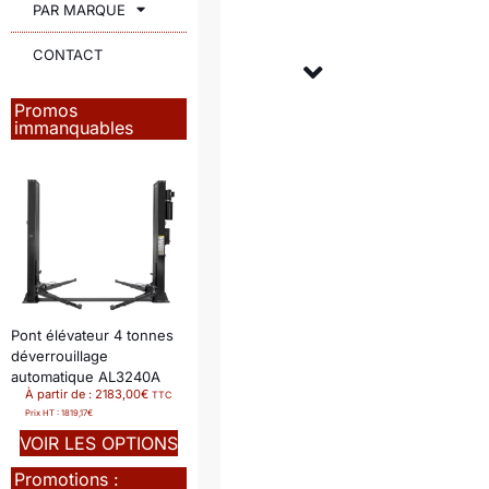
PAR MARQUE
CONTACT
Promos
immanquables
Pont élévateur 4 tonnes
déverrouillage
automatique AL3240A
À partir de :
2183,00
€
TTC
Prix HT :
1819,17
€
VOIR LES OPTIONS
Promotions :