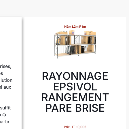
rises,
RAYONNAGE
es
lution
EPSIVOL
si aux
RANGEMENT
PARE BRISE
uffit
u’à
artir
Prix HT :
0,00
€