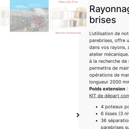
Rayonnag
brises
L’utilisation de n
parebrises, offre 
dans vos rayons, 
atelier mécanique. 
à la recherche de
permettra de maint
opérations de man
longueur 2000 m
Poids extension
:
KIT de départ com
4 poteaux po
6 lisses (3 n
36 séparation
parebrises s