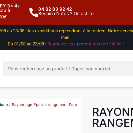
EY 3x 4x
04 82 83 92 42
squ'à
Besoin d'infos ? On est là !
00€
08 au 23/08 : les expéditions reprendront à la rentrée. Notre servi
mail.
Du 01/08 au 23/08 :
Retrouvez nos promotions de l’été ici !
lique
/ Rayonnage Epsivol rangement Pare
RAYON
RANGEM