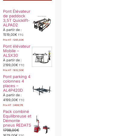
Pont Élévateur
de paddock
3,5T Quicklift-
ALPAD2
À partir de :
1519,00
€
TTC
Prix HT :
1265,83
€
Pont élévateur
Mobile –
ALSX30
À partir de :
2199,00
€
TTC
Prix HT :
1832,50
€
Pont parking 4
colonnes 4
places –
AL4P420D
À partir de :
4199,00
€
TTC
Prix HT :
3499,17
€
Pack combiné
Equilibreuse et
Démonte
pneus REDATS
1798,00
€
1679,00
€
TTC