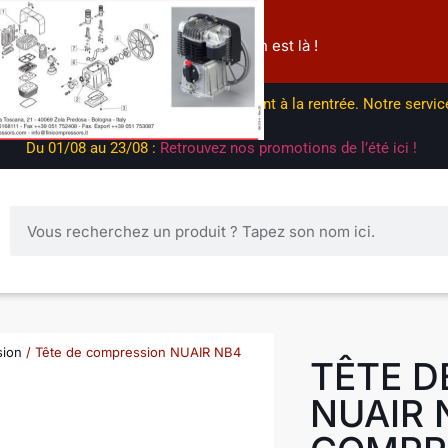
EY 3x 4x
04 82 83 92 42
squ'à
Besoin d'infos ? On est là !
00€
08 au 23/08 : les expéditions reprendront à la rentrée. Notre servi
mail.
Du 01/08 au 23/08 :
Retrouvez nos promotions de l’été ici !
sion
/ Tête de compression NUAIR NB4
TÊTE D
NUAIR 