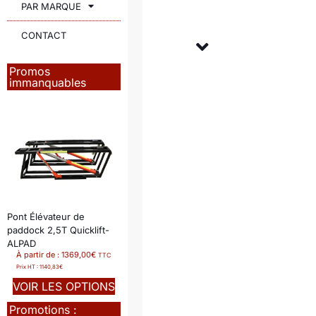
PAR MARQUE
CONTACT
Promos
immanquables
Pont Élévateur de
paddock 2,5T Quicklift-
ALPAD
À partir de :
1369,00
€
TTC
Prix HT :
1140,83
€
VOIR LES OPTIONS
Promotions :