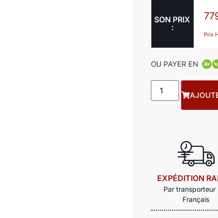
77
SON PRIX
:
Prix 
OU PAYER EN
AJOUTE
EXPÉDITION RA
Par transporteur
Français