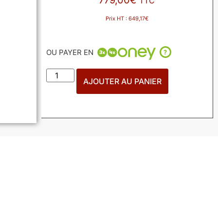
779,00
€
TTC
Prix HT :
649,17
€
OU PAYER EN
?
AJOUTER AU PANIER