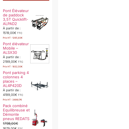
Pont Élévateur
de paddock
3,5T Quicklift-
ALPAD2
À partir de :
1519,00
€
TTC
Prix HT :
1265,83
€
Pont élévateur
Mobile –
ALSX30
À partir de :
2199,00
€
TTC
Prix HT :
1832,50
€
Pont parking 4
colonnes 4
places –
AL4P420D
À partir de :
4199,00
€
TTC
Prix HT :
3499,17
€
Pack combiné
Equilibreuse et
Démonte
pneus REDATS
1798,00
€
1679,00
€
TTC