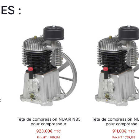
ES :
R
Tête de compression NUAIR NB5
Tête de compression N
pour compresseur
pour compresse
923,00
€
911,00
€
TTC
TTC
Prix HT :
769,17
€
Prix HT :
759,17
€