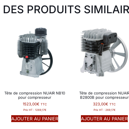
DES PRODUITS SIMILAIR
Tête de compression NUAIR NB10
Tête de compression NUAI
pour compresseur
B2800B pour compresseur
1523,00
€
323,00
€
TTC
TTC
Prix HT :
1269,17
€
Prix HT :
269,17
€
AJOUTER AU PANIER
AJOUTER AU PANIER