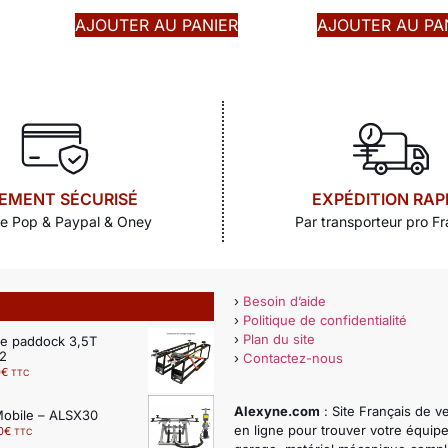
AJOUTER AU PANIER
AJOUTER AU PA
IEMENT SÉCURISÉ
EXPÉDITION RAP
e Pop & Paypal & Oney
Par transporteur pro Fr
›
Besoin d’aide
:
›
Politique de confidentialité
›
Plan du site
de paddock 3,5T
D2
›
Contactez-nous
0
€
TTC
Alexyne.com
: Site Français de v
Mobile – ALSX30
en ligne pour trouver votre équi
0
€
TTC