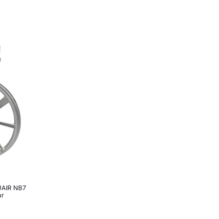
UAIR NB7
ur