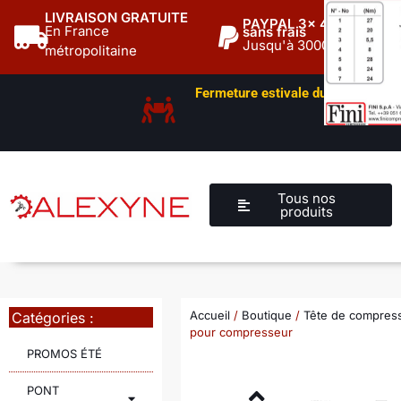
LIVRAISON GRATUITE
ON
PAYPAL 3x 4x
En France
Ju
sans frais
Jusqu'à 3000€
métropolitaine
30
Fermeture estivale du dépôt
du 01/
Tous nos
produits
Accueil
/
Boutique
/
Tête de compres
Catégories :
pour compresseur
PROMOS ÉTÉ
PONT