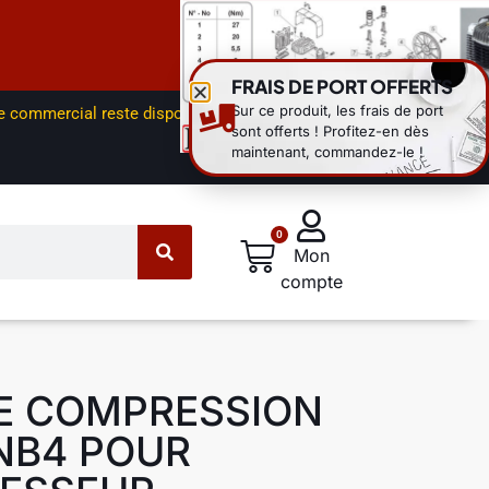
Découvrez tous nos
avis clients
FRAIS DE PORT OFFERTS
Sur ce produit, les frais de port
ce commercial reste disponible par
sont offerts ! Profitez-en dès
maintenant, commandez-le !
0
Mon
compte
E COMPRESSION
NB4 POUR