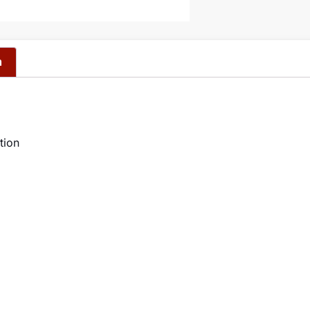
n
tion