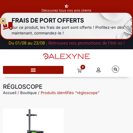
Découvrez tous nos avis clients
FRAIS DE PORT OFFERTS
Fermeture estivale du dépôt
du 01/08 au 23/08 : les expéditions
Sur ce produit, les frais de port sont offerts ! Profitez-en dès
reprendront à la rentrée. Notre service commercial reste
maintenant, commandez-le !
disponible par mail.
Du 01/08 au 23/08 :
Retrouvez nos promotions de l’été ici !
0
RÉGLOSCOPE
Accueil
/
Boutique
/ Produits identifiés “régloscope”