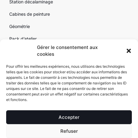
Station décalaminage
Cabines de peinture
Géométrie
Pack d’atelier
Gérer le consentement aux
Outillage
cookies
Par marque
Pour offrir les meilleures expériences, nous utilisons des technologies
telles que les cookies pour stocker et/ou accéder aux informations des
Contact
appareils. Le fait de consentir à ces technologies nous permettra de
traiter des données telles que le comportement de navigation ou les ID
uniques sur ce site. Le fait de ne pas consentir ou de retirer son
consentement peut avoir un effet négatif sur certaines caractéristiques
et fonctions.
SARL Alexyne Copyright 2025 – Equipement de garage | Tous droits
réservés Alexyne.com |
Mentions légales
|
Conditions générales de
Accepter
vente
| Réalisation
FGL-Conseils
Refuser