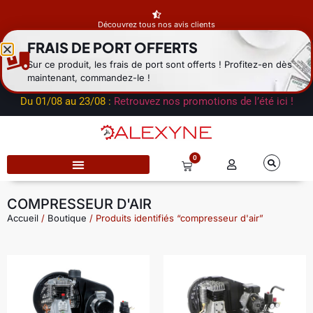
Découvrez tous nos avis clients
FRAIS DE PORT OFFERTS
Fermeture estivale du dépôt
du 01/08 au 23/08 : les expéditions
Sur ce produit, les frais de port sont offerts ! Profitez-en dès
reprendront à la rentrée. Notre service commercial reste
maintenant, commandez-le !
disponible par mail.
Du 01/08 au 23/08 :
Retrouvez nos promotions de l’été ici !
0
COMPRESSEUR D'AIR
Accueil
/
Boutique
/ Produits identifiés “compresseur d'air”