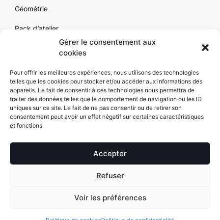
Géométrie
Pack d’atelier
Gérer le consentement aux
Outillage
cookies
Par marque
Pour offrir les meilleures expériences, nous utilisons des technologies
telles que les cookies pour stocker et/ou accéder aux informations des
Contact
appareils. Le fait de consentir à ces technologies nous permettra de
traiter des données telles que le comportement de navigation ou les ID
uniques sur ce site. Le fait de ne pas consentir ou de retirer son
consentement peut avoir un effet négatif sur certaines caractéristiques
et fonctions.
SARL Alexyne Copyright 2025 – Equipement de garage | Tous droits
réservés Alexyne.com |
Mentions légales
|
Conditions générales de
Accepter
vente
| Réalisation
FGL-Conseils
Refuser
NOUS CONTACTER
SE FAIRE RAPPELER
Voir les préférences
PAYPAL 3x 4x sans
LIVRAISON GRATUITE
ONEY 3x 4x