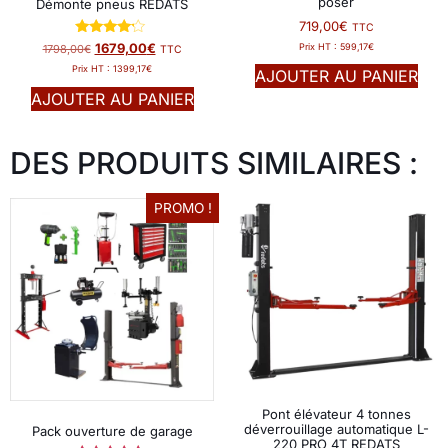
poser
Démonte pneus REDATS
719,00
€
TTC
Note
1679,00
€
Prix HT :
599,17
€
1798,00
€
TTC
4.00
Prix HT :
1399,17
€
sur 5
AJOUTER AU PANIER
AJOUTER AU PANIER
DES PRODUITS SIMILAIRES :
PROMO !
Pont élévateur 4 tonnes
déverrouillage automatique L-
Pack ouverture de garage
220 PRO 4T REDATS