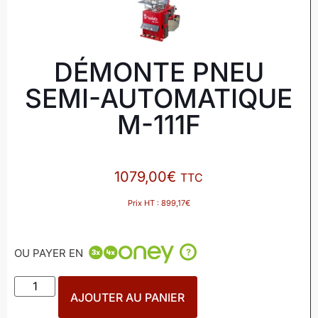
DÉMONTE PNEU
SEMI-AUTOMATIQUE
M-111F
1079,00
€
TTC
Prix HT :
899,17
€
OU PAYER EN
?
AJOUTER AU PANIER