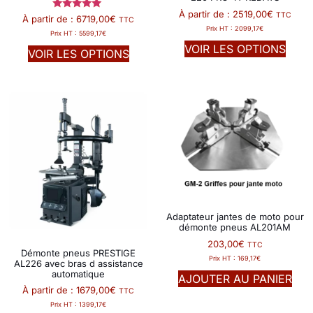
À partir de :
2519,00
€
TTC
Note
À partir de :
6719,00
€
TTC
5.00
Prix HT :
2099,17
€
Prix HT :
5599,17
€
sur 5
VOIR LES OPTIONS
VOIR LES OPTIONS
Adaptateur jantes de moto pour
démonte pneus AL201AM
203,00
€
TTC
Démonte pneus PRESTIGE
Prix HT :
169,17
€
AL226 avec bras d assistance
automatique
AJOUTER AU PANIER
À partir de :
1679,00
€
TTC
Prix HT :
1399,17
€