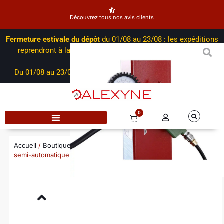
Découvrez tous nos avis clients
Fermeture estivale du dépôt
du 01/08 au 23/08 : les expéditions
reprendront à la rentrée. Notre service commercial reste
disponible par mail.
Du 01/08 au 23/08 :
Retrouvez nos promotions de l’été ici !
0
Accueil
/
Boutique
/
Démontes pneus - VL-VU
/ Démonte pneu
semi-automatique M-111F