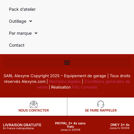
Pack d’atelier
Outillage
Par marque
Contact
SARL Alexyne Copyright 2025 – Equipement de garage | Tous droits
réservés Alexyne.com |
Mentions légales
|
Conditions générales de
vente
| Réalisation
FGL-Conseils
NOUS CONTACTER
SE FAIRE RAPPELER
PAYPAL 3x 4x sans
LIVRAISON GRATUITE
ONEY 3x 4x
frais
Jusqu'à 3000€
En France métropolitaine
Jusqu'à 3000€