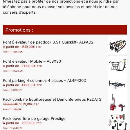
N’hésitez pas à profiter de nos promotions et à nous joindre par
téléphone pour nous exposer vos besoins et bénéficier de nos
conseils d’experts.
Promotions :
Pont Élévateur de paddock 3,5T Quicklift- ALPAD2
À partir de :
1519,00
€
TTC
Prix HT :
1265,83
€
Pont élévateur Mobile – ALSX30
À partir de :
2199,00
€
TTC
Prix HT :
1832,50
€
Pont parking 4 colonnes 4 places – AL4P420D
À partir de :
4199,00
€
TTC
Prix HT :
3499,17
€
Pack combiné Equilibreuse et Démonte pneus REDATS
1798,00
€
1679,00
€
TTC
Prix HT :
1399,17
€
Pack ouverture de garage Prestige
À partir de :
7139,00
€
TTC
Prix HT :
5949,17
€