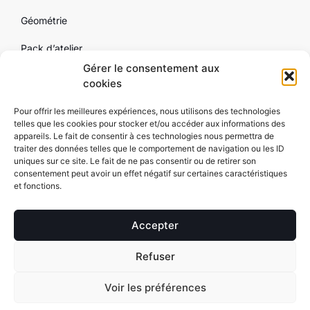
Géométrie
Pack d’atelier
Gérer le consentement aux
Outillage
cookies
Par marque
Pour offrir les meilleures expériences, nous utilisons des technologies
telles que les cookies pour stocker et/ou accéder aux informations des
Contact
appareils. Le fait de consentir à ces technologies nous permettra de
traiter des données telles que le comportement de navigation ou les ID
uniques sur ce site. Le fait de ne pas consentir ou de retirer son
consentement peut avoir un effet négatif sur certaines caractéristiques
et fonctions.
SARL Alexyne Copyright 2025 – Equipement de garage | Tous droits
réservés Alexyne.com |
Mentions légales
|
Conditions générales de
Accepter
vente
| Réalisation
FGL-Conseils
Refuser
NOUS CONTACTER
SE FAIRE RAPPELER
Voir les préférences